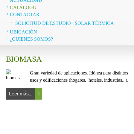
ACTUALIDAD
CATÁLOGO
mo
CONTACTAR
a
SOLICITUD DE ESTUDIO - SOLAR TÉRMICA
UBICACIÓN
lo…
¿QUIENES SOMOS?
BIOMASA
Gran variedad de aplicaciones. Idónea para distintos
usos y edificaciones (hogares, hoteles, industrias...).
Leer más...