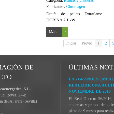
Categoría:
Estufas y Calderas
Fabricante :
Chromagen
Estufa de pellets Extraflame
DORINA 7,1 kW
Más...
Iniciar
Previo
1
2
S
MACIÓN DE
ÚLTIMAS NOT
CTO
LAS GRANDES EMPRES
REALIZAR UNA AUDIT
coenergética, S.L.
NOVIEMBRE DE 2016
nuel Reyes, 27-B
El Real Decreto 56/2016, 
 del Aljarafe (Sevilla)
empresas y grupos de socied
plazo de 9 meses para realiza