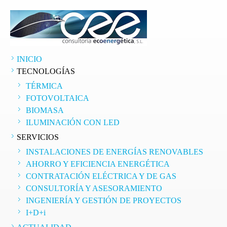
as
ación
cional
ogía
INICIO
TECNOLOGÍAS
TÉRMICA
FOTOVOLTAICA
ones
BIOMASA
dadas,
ILUMINACIÓN CON LED
SERVICIOS
n
INSTALACIONES DE ENERGÍAS RENOVABLES
as
AHORRO Y EFICIENCIA ENERGÉTICA
CONTRATACIÓN ELÉCTRICA Y DE GAS
én
CONSULTORÍA Y ASESORAMIENTO
INGENIERÍA Y GESTIÓN DE PROYECTOS
er
es
I+D+i
os