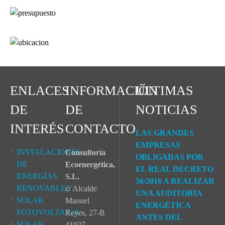
ENLACES
INFORMACIÓN
ÚLTIMAS
DE
DE
NOTICIAS
INTERÉS
CONTACTO
LAS GRANDES
EMPRESAS
INSTALACIONES
Consultoría
OBLIGADAS POR
DE
Ecoenergética,
EL REAL DECRETO
ENERGÍAS
S.L.
56/2016 A REALIZAR
RENOVABLES
c/ Alcalde
UNA AUDITORÍA
SOLAR
Manuel
ENERGÉTICA
FOTOVOLTAICA
Reyes, 27-B
ANTES DEL
SOLAR
41927 -