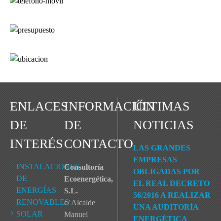
ENLACES
INFORMACIÓN
ÚLTIMAS
DE
DE
NOTICIAS
INTERÉS
CONTACTO
LAS GRANDES
EMPRESAS
INSTALACIONES
Consultoría
OBLIGADAS POR
DE
Ecoenergética,
EL REAL DECRETO
ENERGÍAS
S.L.
56/2016 A REALIZAR
RENOVABLES
c/ Alcalde
UNA AUDITORÍA
SOLAR
Manuel
ENERGÉTICA