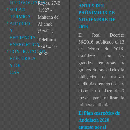
FOTOVOLTAICA
Reyes, 27-B
ANTES DEL
SOLAR
41927 -
PRÓXIMO 13 DE
TÉRMICA
Mairena del
NOVIEMBRE DE
AHORRO
Aljarafe
2016
Y
(Sevilla)
El Real Decreto
EFICIENCIA
Teléfono:
56/2016, publicado el 13
ENERGÉTICA
+34 94 10
de febrero de 2016,
CONTRATACIÓN
58 86
establece para las
ELÉCTRICA
grandes empresas y
Y DE
grupos de sociedades la
GAS
obligación de realizar
auditorías energéticas y
dispone un plazo de 9
meses para realizar la
primera auditoría.
El Plan energético de
Andalucía 2020
apuesta por el