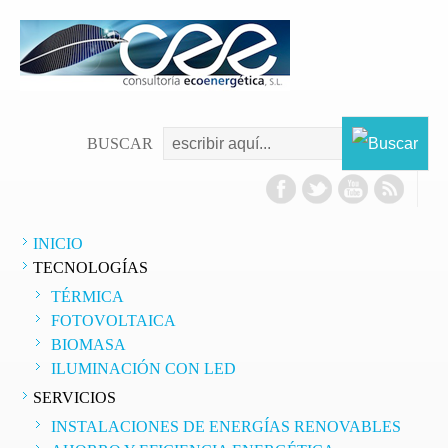
as
ación
cional
ogía
BUSCAR
ones
dadas,
INICIO
TECNOLOGÍAS
n
TÉRMICA
as
FOTOVOLTAICA
BIOMASA
én
ILUMINACIÓN CON LED
SERVICIOS
er
es
INSTALACIONES DE ENERGÍAS RENOVABLES
os