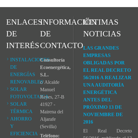
ENLACES
INFORMACIÓN
ÚLTIMAS
DE
DE
NOTICIAS
INTERÉS
CONTACTO
LAS GRANDES
EMPRESAS
INSTALACIONES
Consultoría
OBLIGADAS POR
DE
Ecoenergética,
EL REAL DECRETO
ENERGÍAS
S.L.
56/2016 A REALIZAR
RENOVABLES
c/ Alcalde
UNA AUDITORÍA
SOLAR
Manuel
ENERGÉTICA
FOTOVOLTAICA
Reyes, 27-B
ANTES DEL
SOLAR
41927 -
PRÓXIMO 13 DE
TÉRMICA
Mairena del
NOVIEMBRE DE
AHORRO
Aljarafe
2016
Y
(Sevilla)
El Real Decreto
EFICIENCIA
Teléfono: