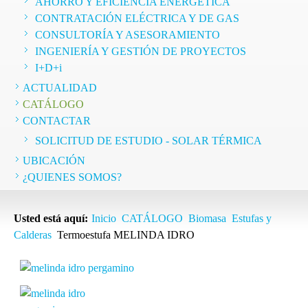
AHORRO Y EFICIENCIA ENERGÉTICA
CONTRATACIÓN ELÉCTRICA Y DE GAS
mo
CONSULTORÍA Y ASESORAMIENTO
a
INGENIERÍA Y GESTIÓN DE PROYECTOS
I+D+i
lo…
ACTUALIDAD
CATÁLOGO
CONTACTAR
SOLICITUD DE ESTUDIO - SOLAR TÉRMICA
UBICACIÓN
¿QUIENES SOMOS?
Usted está aquí:
Inicio
CATÁLOGO
Biomasa
Estufas y
Calderas
Termoestufa MELINDA IDRO