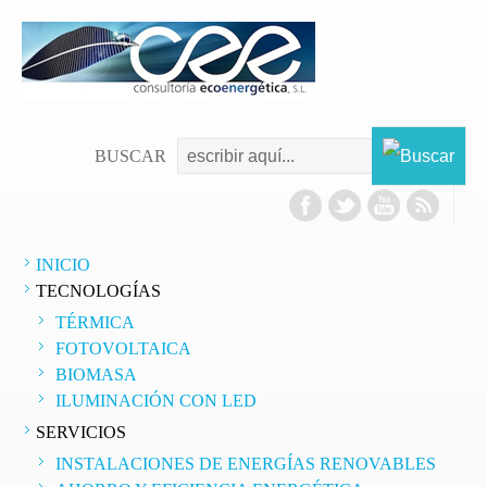
as
ación
cional
ogía
BUSCAR
ones
dadas,
INICIO
TECNOLOGÍAS
n
TÉRMICA
as
FOTOVOLTAICA
BIOMASA
én
ILUMINACIÓN CON LED
SERVICIOS
er
es
INSTALACIONES DE ENERGÍAS RENOVABLES
os