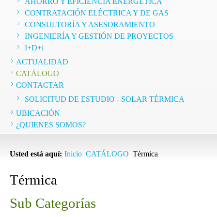
AHORRO Y EFICIENCIA ENERGÉTICA
CONTRATACIÓN ELÉCTRICA Y DE GAS
mo
CONSULTORÍA Y ASESORAMIENTO
a
INGENIERÍA Y GESTIÓN DE PROYECTOS
I+D+i
lo…
ACTUALIDAD
CATÁLOGO
CONTACTAR
SOLICITUD DE ESTUDIO - SOLAR TÉRMICA
UBICACIÓN
¿QUIENES SOMOS?
Usted está aquí:
Inicio
CATÁLOGO
Térmica
Térmica
Sub Categorías