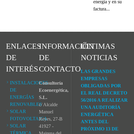
energía y en su
factura...
ENLACES
INFORMACIÓN
ÚLTIMAS
DE
DE
NOTICIAS
INTERÉS
CONTACTO
LAS GRANDES
EMPRESAS
INSTALACIONES
Consultoría
OBLIGADAS POR
DE
Ecoenergética,
EL REAL DECRETO
ENERGÍAS
S.L.
56/2016 A REALIZAR
RENOVABLES
c/ Alcalde
UNA AUDITORÍA
SOLAR
Manuel
ENERGÉTICA
FOTOVOLTAICA
Reyes, 27-B
ANTES DEL
SOLAR
41927 -
PRÓXIMO 13 DE
TÉRMICA
Mairena del